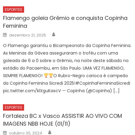
ESPORTES
Flamengo goleia Grêmio e conquista Copinha
Feminina
Author
Posted
dezembro 21, 2025
on
O Flamengo garantiu o Bicampeonato da Copinha Feminina.
As Meninas da Gávea asseguraram o troféu com uma
goleada de 6 a 0 sobre o Grêmio, na noite deste sábado no
estádio do Pacaembu, em São Paulo. UMA VEZ FLAMENGO,
SEMPRE FLAMENGO!
O Rubro-Negro carioca é campeão
da Copinha Feminina Sicredi 2025!#CopinhaFemininaSicredi
pic.twitter.com/klXguKaxcV — Copinha (@Copinha) […]
ESPORTES
Fortaleza BC x Vasco ASSISTIR AO VIVO COM
IMAGENS NBB HOJE (01/11)
Author
Posted
outubro 30, 2024