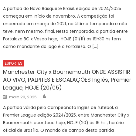
on
A partida do Novo Basquete Brasil, edição de 2024/2025
começou em início de novembro. A competição foi
encerrada em março de 2021, na última temporada e não
teve, nem mesmo, final. Nesta temporada, a partida entre
Fortaleza BC x Vasco hoje, HOJE (01/11) as 19h30 hs tem
como mandante do jogo é o Fortaleza. O […]
ESPORTES
Manchester City x Bournemouth ONDE ASSISTIR
AO VIVO, PALPITES E ESCALAÇÕES Inglês, Premier
League, HOJE (20/05)
Author
Posted
maio 20, 2025
on
A partida válida pelo Campeonato Inglês de futebol, a
Premier League edição 2024/2025, entre Manchester City x
Bournemouth acontece hoje, HOJE (20) às 16 hs , horário
oficial de Brasília. O mando de campo desta partida