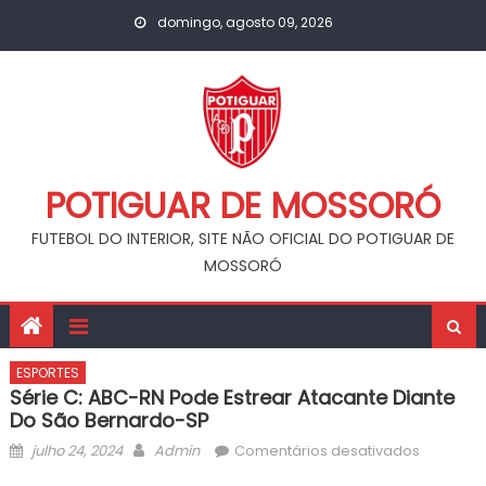
Skip
domingo, agosto 09, 2026
to
content
POTIGUAR DE MOSSORÓ
FUTEBOL DO INTERIOR, SITE NÃO OFICIAL DO POTIGUAR DE
MOSSORÓ
ESPORTES
Série C: ABC-RN Pode Estrear Atacante Diante
Do São Bernardo-SP
Posted
Author
em
julho 24, 2024
Admin
Comentários desativados
on
Série