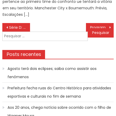
pertence ao primeiro time do confronto ue tentará a vitória
em seu território. Manchester City x Bournemouth: Prévia,
Escalações […]
Navegação
Série D: CBF detalha o mata-mata da 2ª fase. Veja as datas!
Programação Globo Hoje QUINTA (16/05) E amanhã: Que Horas Começa 'Renascer' E 'Os Outros'?
de
Pesquisar
Post
por:
Posts recentes
Agosto terá dois eclipses; saiba como assistir aos
fenômenos
Prefeitura fecha ruas do Centro Histórico para atividades
esportivas e culturais no fim de semana
Aos 20 anos, chega notícia sobre ocorrido com o filho de
Wagner Moura