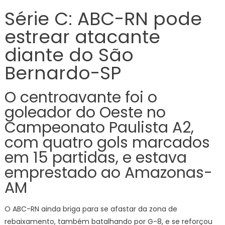
C:
Série C: ABC-RN pode
ABC-
estrear atacante
RN
pode
diante do São
estrear
atacante
Bernardo-SP
diante
do
O centroavante foi o
São
goleador do Oeste no
Bernardo
SP
Campeonato Paulista A2,
com quatro gols marcados
em 15 partidas, e estava
emprestado ao Amazonas-
AM
O ABC-RN ainda briga para se afastar da zona de
rebaixamento, também batalhando por G-8, e se reforçou