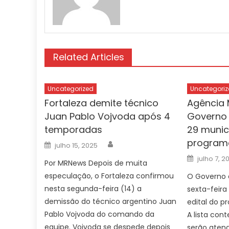
Related Articles
Uncategorized
Uncategoriz
Fortaleza demite técnico
Agência 
Juan Pablo Vojvoda após 4
Governo 
temporadas
29 munic
program
Author
Posted
julho 15, 2025
on
Posted
julho 7, 2
Por MRNews Depois de muita
on
especulação, o Fortaleza confirmou
O Governo d
nesta segunda-feira (14) a
sexta-feira
demissão do técnico argentino Juan
edital do p
Pablo Vojvoda do comando da
A lista con
equipe. Vojvoda se despede depois
serão aten