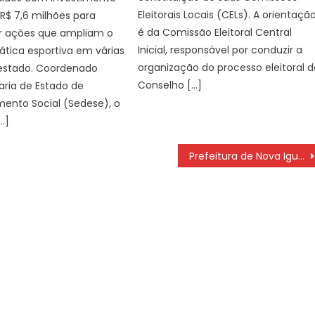
Eleitorais Locais (CELs). A orientaçã
R$ 7,6 milhões para
é da Comissão Eleitoral Central
r ações que ampliam o
Inicial, responsável por conduzir a
ática esportiva em várias
organização do processo eleitoral d
 estado. Coordenado
Conselho […]
aria de Estado de
ento Social (Sedese), o
…]
Prefeitura de Nova Iguaçu e Light estão em tratativas para construção de piscinões para conter enchentes