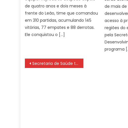
de quatro anos e dois meses à
de mais de 
frente do Leão, time que comandou
desenvolve
em 310 partidas, acumulando 145
acesso à pr
vitórias, 77 empates e 88 derrotas.
regiões do
Ele conquistou o […]
pela Secret
Desenvolvim
programa [
Navegação
Secretaria de Saúde terá postos médicos no circuito de blocos do Carnaval – Prefeitura da Cidade do Rio de Janeiro
de
Post