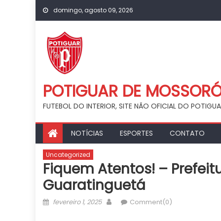
Skip
domingo, agosto 09, 2026
to
content
POTIGUAR DE MOSSOR
FUTEBOL DO INTERIOR, SITE NÃO OFICIAL DO POTIG
NOTÍCIAS
ESPORTES
CONTATO
Uncategorized
Fiquem Atentos! – Prefeitu
Guaratinguetá
Posted
Author
fevereiro 1, 2025
Comment(0)
on