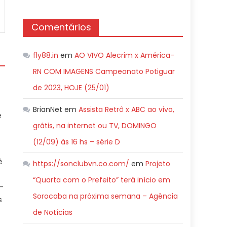
Comentários
fly88.in
em
AO VIVO Alecrim x América-
RN COM IMAGENS Campeonato Potiguar
de 2023, HOJE (25/01)
BrianNet
em
Assista Retrô x ABC ao vivo,
é
grátis, na internet ou TV, DOMINGO
(12/09) às 16 hs – série D
é
https://sonclubvn.co.com/
em
Projeto
“Quarta com o Prefeito” terá início em
-
Sorocaba na próxima semana – Agência
s
de Notícias