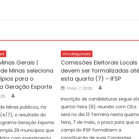
ed
Uncategorized
Minas Gerais |
Comissões Eleitorais Locais
de Minas seleciona
devem ser formalizadas at
ípios para o
esta quarta (7) – IFSP
a Geração Esporte
Author
Posted
maio 7, 2025
on
Author
025
Inscrição de candidaturas segue at
quinta-feira (8); reunião com CELs
e Minas publicou, na
será no dia 13 Termina nesta quarta
 (4/7), o resultado do
feira, 7 de maio, o prazo para que o
rograma Geração Esporte.
campi do IFSP formalizem a
templa 29 municípios que
constituição de suas Comissões
didos com investimento