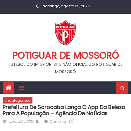
Skip
domingo, agosto 09, 2026
to
content
POTIGUAR DE MOSSORÓ
FUTEBOL DO INTERIOR, SITE NÃO OFICIAL DO POTIGUAR DE
MOSSORÓ
Uncategorized
Prefeitura De Sorocaba Lança O App Da Beleza
Para A População – Agência De Notícias
Posted
Author
abril 26, 2025
Comment(0)
on