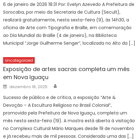
6 de janeiro de 2026 18:31 Por: Evelyn Azevedo A Prefeitura de
Sorocaba, por meio da Secretaria de Cultura (Secult),
realizará gratuitamente, nesta sexta-feira (9), às 14h30, a
oficina de Arte com Tipografia e Braille, em comemoração
ao Dia Mundial do Braille (4 de janeiro), na Biblioteca
Municipal “Jorge Guilherme Senger”, localizada no Alto da […]
Uncategorized
Exposição de artes sacras completa um mês
em Nova Iguaçu
Author
Posted
dezembro 18, 2025
on
Sucesso de público e de crítica, a exposição “Arte &
Devoção – A Escultura Religiosa no Brasil Colonial”,
promovida pela Prefeitura de Nova Iguaçu, completa um
mês nesta sexta-feira (19). A mostra está aberta à visitação
no Complexo Cultural Mário Marques desde 19 de novembro
e já recebeu mais de mil pessoas. Considerada uma das […]