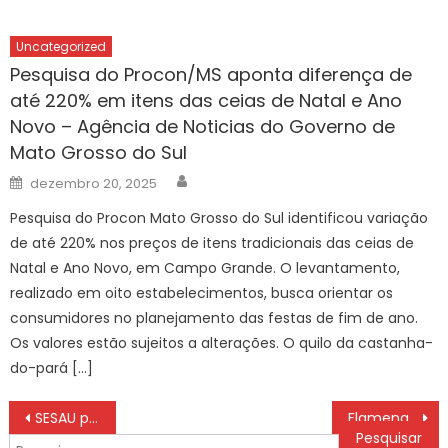
Uncategorized
Pesquisa do Procon/MS aponta diferença de
até 220% em itens das ceias de Natal e Ano
Novo – Agência de Noticias do Governo de
Mato Grosso do Sul
Author
Posted
dezembro 20, 2025
on
Pesquisa do Procon Mato Grosso do Sul identificou variação
de até 220% nos preços de itens tradicionais das ceias de
Natal e Ano Novo, em Campo Grande. O levantamento,
realizado em oito estabelecimentos, busca orientar os
consumidores no planejamento das festas de fim de ano.
Os valores estão sujeitos a alterações. O quilo da castanha-
do-pará […]
Navegação
SESAU promove ações educativas e serviços gratuitos no Shopping Bosque dos Ipês neste sábado – CGNotícias
Flamengo x Caxias do Sul ASSISTIR AO VIVO COM IMAGENS NBB HOJE (27/04)
de
Pesquisar