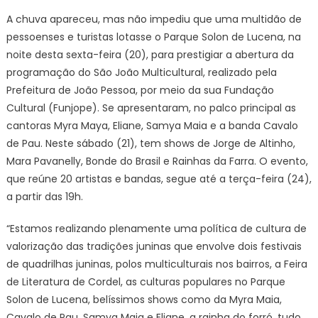
A chuva apareceu, mas não impediu que uma multidão de
pessoenses e turistas lotasse o Parque Solon de Lucena, na
noite desta sexta-feira (20), para prestigiar a abertura da
programação do São João Multicultural, realizado pela
Prefeitura de João Pessoa, por meio da sua Fundação
Cultural (Funjope). Se apresentaram, no palco principal as
cantoras Myra Maya, Eliane, Samya Maia e a banda Cavalo
de Pau. Neste sábado (21), tem shows de Jorge de Altinho,
Mara Pavanelly, Bonde do Brasil e Rainhas da Farra. O evento,
que reúne 20 artistas e bandas, segue até a terça-feira (24),
a partir das 19h.
“Estamos realizando plenamente uma política de cultura de
valorização das tradições juninas que envolve dois festivais
de quadrilhas juninas, polos multiculturais nos bairros, a Feira
de Literatura de Cordel, as culturas populares no Parque
Solon de Lucena, belíssimos shows como da Myra Maia,
Cavalo de Pau, Samya Maia e Eliane, a rainha do forró, tudo