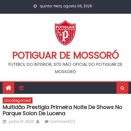
Skip
quinta-feira, agosto 06, 2026
to
content
POTIGUAR DE MOSSORÓ
FUTEBOL DO INTERIOR, SITE NÃO OFICIAL DO POTIGUAR DE
MOSSORÓ
Uncategorized
Multidão Prestigia Primeira Noite De Shows No
Parque Solon De Lucena
Posted
Author
junho 21, 2025
Comment(0)
on