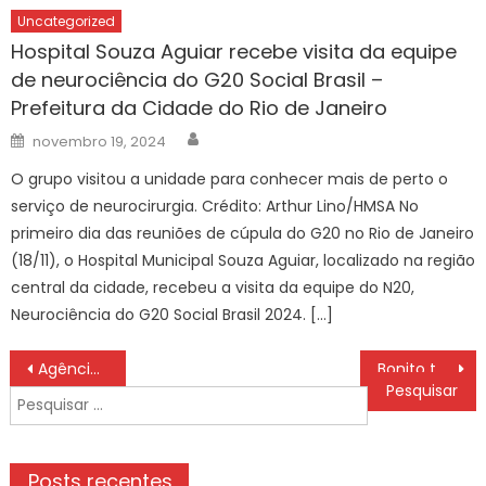
Uncategorized
Hospital Souza Aguiar recebe visita da equipe
de neurociência do G20 Social Brasil –
Prefeitura da Cidade do Rio de Janeiro
Author
Posted
novembro 19, 2024
on
O grupo visitou a unidade para conhecer mais de perto o
serviço de neurocirurgia. Crédito: Arthur Lino/HMSA No
primeiro dia das reuniões de cúpula do G20 no Rio de Janeiro
(18/11), o Hospital Municipal Souza Aguiar, localizado na região
central da cidade, recebeu a visita da equipe do N20,
Neurociência do G20 Social Brasil 2024. […]
Navegação
Agência Minas Gerais | Governo de Minas investe em prevenção e busca no Japão as melhores práticas contra desastres
Bonito tem o melhor movimento de turistas em maio depois de 15 anos – Prefeitura Municipal de Bonito
de
Pesquisar
Post
por:
Posts recentes