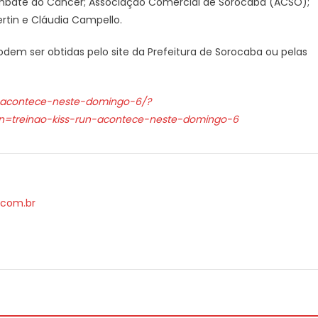
Combate ao Câncer; Associação Comercial de Sorocaba (ACSO);
ertin e Cláudia Campello.
em ser obtidas pelo site da Prefeitura de Sorocaba ou pelas
un-acontece-neste-domingo-6/?
treinao-kiss-run-acontece-neste-domingo-6
.com.br