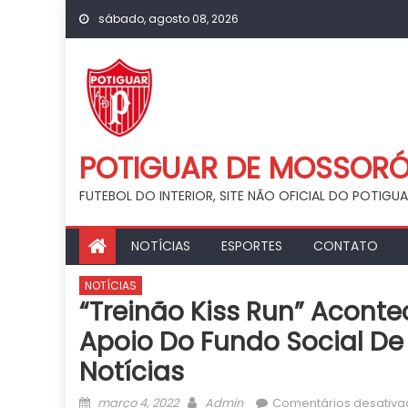
Skip
sábado, agosto 08, 2026
to
content
POTIGUAR DE MOSSOR
FUTEBOL DO INTERIOR, SITE NÃO OFICIAL DO POTIG
NOTÍCIAS
ESPORTES
CONTATO
NOTÍCIAS
“Treinão Kiss Run” Acont
Apoio Do Fundo Social De
Notícias
Posted
Author
março 4, 2022
Admin
Comentários desativa