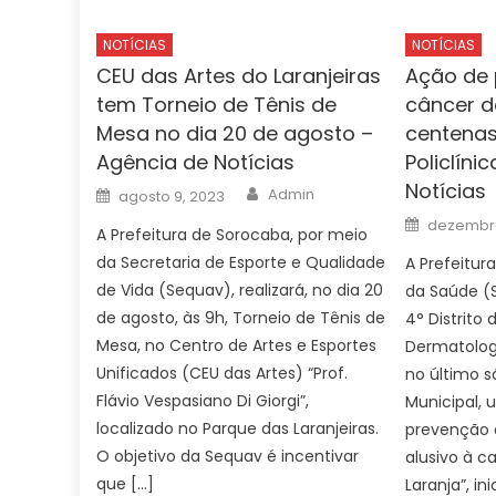
NOTÍCIAS
NOTÍCIAS
CEU das Artes do Laranjeiras
Ação de
tem Torneio de Tênis de
câncer d
Mesa no dia 20 de agosto –
centenas
Agência de Notícias
Policlíni
Notícias
Author
Posted
Admin
agosto 9, 2023
on
Posted
dezembro
A Prefeitura de Sorocaba, por meio
on
da Secretaria de Esporte e Qualidade
A Prefeitur
de Vida (Sequav), realizará, no dia 20
da Saúde (
de agosto, às 9h, Torneio de Tênis de
4° Distrito
Mesa, no Centro de Artes e Esportes
Dermatologi
Unificados (CEU das Artes) “Prof.
no último s
Flávio Vespasiano Di Giorgi”,
Municipal, 
localizado no Parque das Laranjeiras.
prevenção 
O objetivo da Sequav é incentivar
alusivo à 
que […]
Laranja”, in