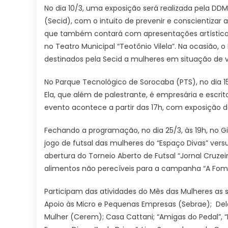
No dia 10/3, uma exposição será realizada pela DDM
(Secid), com o intuito de prevenir e conscientizar
que também contará com apresentações artísticas, t
no Teatro Municipal “Teotônio Vilela”. Na ocasião,
destinados pela Secid a mulheres em situação de vu
No Parque Tecnológico de Sorocaba (PTS), no dia 15/
Ela, que além de palestrante, é empresária e escrito
evento acontece a partir das 17h, com exposição
Fechando a programação, no dia 25/3, às 19h, no Gi
jogo de futsal das mulheres do “Espaço Divas” vers
abertura do Torneio Aberto de Futsal “Jornal Cruzei
alimentos não perecíveis para a campanha “A Fome 
Participam das atividades do Mês das Mulheres as se
Apoio às Micro e Pequenas Empresas (Sebrae); Del
Mulher (Cerem); Casa Cattani; “Amigas do Pedal”, “D