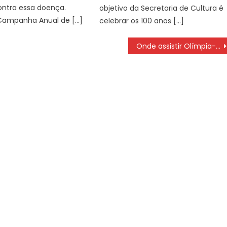
ontra essa doença.
objetivo da Secretaria de Cultura é
“Campanha Anual de […]
celebrar os 100 anos […]
Onde assistir Olímpia-SP x União Suzano pelo Campeonato Paulista A3 SÁBADO (05/03) às 15 hs