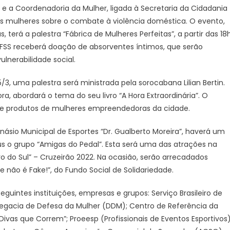
 e a Coordenadoria da Mulher, ligada à Secretaria da Cidadania
 as mulheres sobre o combate à violência doméstica. O evento,
erá a palestra “Fábrica de Mulheres Perfeitas”, a partir das 18h
 o FSS receberá doação de absorventes íntimos, que serão
lnerabilidade social.
3, uma palestra será ministrada pela sorocabana Lilian Bertin.
ra, abordará o tema do seu livro “A Hora Extraordinária”. O
 de produtos de mulheres empreendedoras da cidade.
násio Municipal de Esportes “Dr. Gualberto Moreira”, haverá um
us o grupo “Amigas do Pedal”. Esta será uma das atrações na
ro do Sul” – Cruzeirão 2022. Na ocasião, serão arrecadados
não é Fake!”, do Fundo Social de Solidariedade.
guintes instituições, empresas e grupos: Serviço Brasileiro de
egacia de Defesa da Mulher (DDM); Centro de Referência da
ivas que Correm”; Proeesp (Profissionais de Eventos Esportivos)