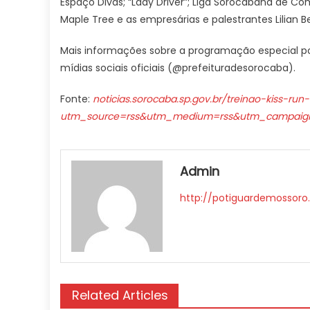
Espaço Divas; “Lady Driver”; Liga Sorocabana de 
Maple Tree e as empresárias e palestrantes Lilian B
Mais informações sobre a programação especial pod
mídias sociais oficiais (@prefeituradesorocaba).
Fonte:
noticias.sorocaba.sp.gov.br/treinao-kiss-r
utm_source=rss&utm_medium=rss&utm_campaign=
Admin
http://potiguardemossoro
Related Articles