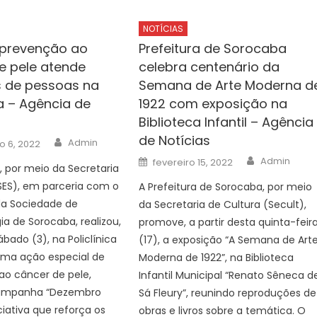
NOTÍCIAS
 prevenção ao
Prefeitura de Sorocaba
e pele atende
celebra centenário da
 de pessoas na
Semana de Arte Moderna d
ca – Agência de
1922 com exposição na
Biblioteca Infantil – Agência
de Notícias
Author
Admin
 6, 2022
Author
Posted
Admin
fevereiro 15, 2022
a, por meio da Secretaria
on
SES), em parceria com o
A Prefeitura de Sorocaba, por meio
 da Sociedade de
da Secretaria de Cultura (Secult),
a de Sorocaba, realizou,
promove, a partir desta quinta-feir
ábado (3), na Policlínica
(17), a exposição “A Semana de Art
uma ação especial de
Moderna de 1922”, na Biblioteca
ao câncer de pele,
Infantil Municipal “Renato Sêneca d
campanha “Dezembro
Sá Fleury”, reunindo reproduções de
iciativa que reforça os
obras e livros sobre a temática. O