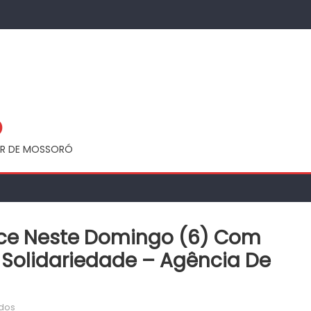
Ó
UAR DE MOSSORÓ
ece Neste Domingo (6) Com
 Solidariedade – Agência De
em
dos