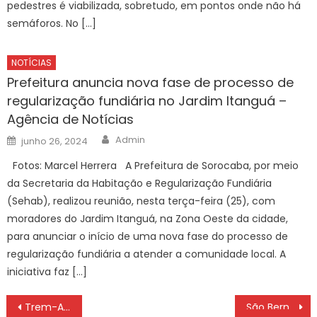
pedestres é viabilizada, sobretudo, em pontos onde não há
semáforos. No […]
NOTÍCIAS
Prefeitura anuncia nova fase de processo de
regularização fundiária no Jardim Itanguá –
Agência de Notícias
Author
Posted
Admin
junho 26, 2024
on
Fotos: Marcel Herrera A Prefeitura de Sorocaba, por meio
da Secretaria da Habitação e Regularização Fundiária
(Sehab), realizou reunião, nesta terça-feira (25), com
moradores do Jardim Itanguá, na Zona Oeste da cidade,
para anunciar o início de uma nova fase do processo de
regularização fundiária a atender a comunidade local. A
iniciativa faz […]
Navegação
Trem-AP 2 x 1 Humaitá-AC – Locomotiva vence a primeira na Série D
São Bernardo x Nova Iguaçu-RJ – Dois times postulantes à classificação!