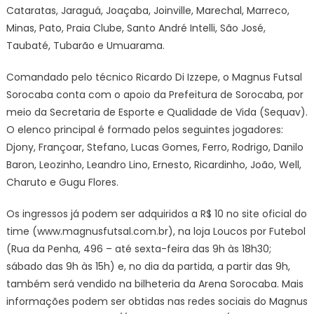
Cataratas, Jaraguá, Joaçaba, Joinville, Marechal, Marreco,
Minas, Pato, Praia Clube, Santo André Intelli, São José,
Taubaté, Tubarão e Umuarama.
Comandado pelo técnico Ricardo Di Izzepe, o Magnus Futsal
Sorocaba conta com o apoio da Prefeitura de Sorocaba, por
meio da Secretaria de Esporte e Qualidade de Vida (Sequav).
O elenco principal é formado pelos seguintes jogadores:
Djony, Françoar, Stefano, Lucas Gomes, Ferro, Rodrigo, Danilo
Baron, Leozinho, Leandro Lino, Ernesto, Ricardinho, João, Well,
Charuto e Gugu Flores.
Os ingressos já podem ser adquiridos a R$ 10 no site oficial do
time (www.magnusfutsal.com.br), na loja Loucos por Futebol
(Rua da Penha, 496 – até sexta-feira das 9h às 18h30;
sábado das 9h às 15h) e, no dia da partida, a partir das 9h,
também será vendido na bilheteria da Arena Sorocaba. Mais
informações podem ser obtidas nas redes sociais do Magnus