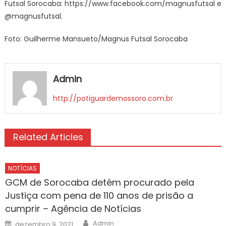
Futsal Sorocaba: https://www.facebook.com/magnusfutsal e
@magnusfutsal.
Foto: Guilherme Mansueto/Magnus Futsal Sorocaba
Admin
http://potiguardemossoro.com.br
Related Articles
NOTÍCIAS
GCM de Sorocaba detém procurado pela
Justiça com pena de 110 anos de prisão a
cumprir – Agência de Notícias
Author
Posted
Admin
dezembro 9, 2021