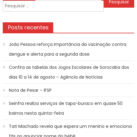
de
Pesquisar
Post
por:
Posts recentes
João Pessoa reforça importância da vacinação contra
dengue e alerta para a segunda dose
Confira as tabelas dos Jogos Escolares de Sorocaba dos
dias 10 a 14 de agosto – Agência de Notícias
Nota de Pesar – IFSP
Seinfra realiza serviços de tapa-buraco em quase 50
bairros nesta quinta-feira
Tati Machado revela que espera um menino e emociona
fãs ao anunciar nome do bebê