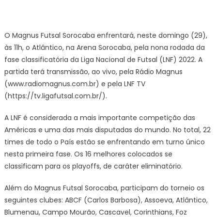
on
Magnus
Futsal
Sorocab
O Magnus Futsal Sorocaba enfrentará, neste domingo (29),
joga
às 11h, o Atlântico, na Arena Sorocaba, pela nona rodada da
contra
fase classificatória da Liga Nacional de Futsal (LNF) 2022. A
o
partida terá transmissão, ao vivo, pela Rádio Magnus
Atlantico
pela
(www.radiomagnus.com.br) e pela LNF TV
LNF
(https://tv.ligafutsal.com.br/).
neste
domingo
A LNF é considerada a mais importante competição das
(29)
Américas e uma das mais disputadas do mundo. No total, 22
–
times de todo o País estão se enfrentando em turno único
Agência
nesta primeira fase. Os 16 melhores colocados se
de
classificam para os playoffs, de caráter eliminatório.
Notícias
Além do Magnus Futsal Sorocaba, participam do torneio os
seguintes clubes: ABCF (Carlos Barbosa), Assoeva, Atlântico,
Blumenau, Campo Mourão, Cascavel, Corinthians, Foz