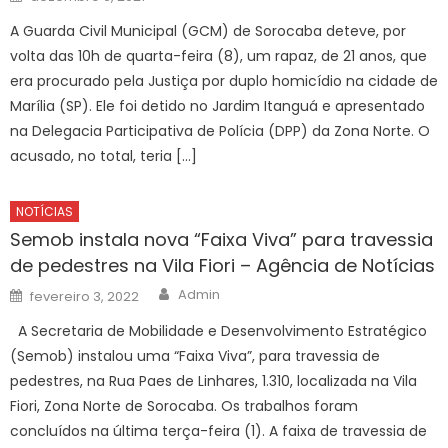
on
A Guarda Civil Municipal (GCM) de Sorocaba deteve, por
volta das 10h de quarta-feira (8), um rapaz, de 21 anos, que
era procurado pela Justiça por duplo homicídio na cidade de
Marília (SP). Ele foi detido no Jardim Itanguá e apresentado
na Delegacia Participativa de Polícia (DPP) da Zona Norte. O
acusado, no total, teria […]
NOTÍCIAS
Semob instala nova “Faixa Viva” para travessia
de pedestres na Vila Fiori – Agência de Notícias
Author
Posted
Admin
fevereiro 3, 2022
on
A Secretaria de Mobilidade e Desenvolvimento Estratégico
(Semob) instalou uma “Faixa Viva”, para travessia de
pedestres, na Rua Paes de Linhares, 1.310, localizada na Vila
Fiori, Zona Norte de Sorocaba. Os trabalhos foram
concluídos na última terça-feira (1). A faixa de travessia de