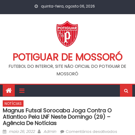
Skip
quinta-feira, agosto 06, 2026
to
content
POTIGUAR DE MOSSORÓ
FUTEBOL DO INTERIOR, SITE NÃO OFICIAL DO POTIGUAR DE
MOSSORÓ
NOTÍCIAS
Magnus Futsal Sorocaba Joga Contra O
Atlantico Pela LNF Neste Domingo (29) –
Agência De Notícias
Posted
Author
em
maio 26, 2022
Admin
Comentários desativados