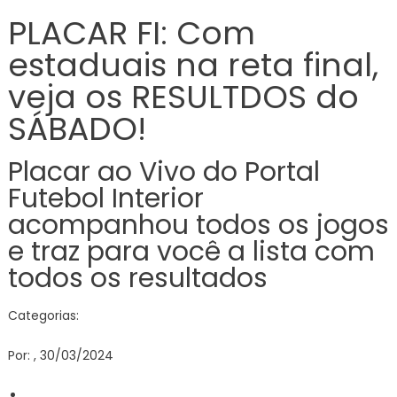
FI:
PLACAR FI: Com
Com
estaduais na reta final,
estadua
na
veja os RESULTDOS do
reta
final,
SÁBADO!
veja
os
Placar ao Vivo do Portal
RESULT
Futebol Interior
do
SÁBADO
acompanhou todos os jogos
e traz para você a lista com
todos os resultados
Categorias:
Por: , 30/03/2024