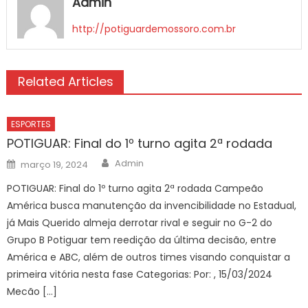
Admin
http://potiguardemossoro.com.br
Related Articles
ESPORTES
POTIGUAR: Final do 1º turno agita 2ª rodada
Author
Posted
Admin
março 19, 2024
on
POTIGUAR: Final do 1º turno agita 2ª rodada Campeão
América busca manutenção da invencibilidade no Estadual,
já Mais Querido almeja derrotar rival e seguir no G-2 do
Grupo B Potiguar tem reedição da última decisão, entre
América e ABC, além de outros times visando conquistar a
primeira vitória nesta fase Categorias: Por: , 15/03/2024
Mecão […]