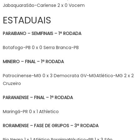
JabaquaraSão-Carlense 2 x 0 Vocem
ESTADUAIS
PARAIBANO – SEMIFINAIS – 1ª RODADA
Botafogo-PB 0 x 0 Serra Branca-PB
MINEIRO – FINAL – 1ª RODADA
Patrocinense-MG 0 x 3 Democrata GV-MGAtlético-MG 2 x 2
Cruzeiro
PARANAENSE – FINAL – 1ª RODADA
Maringá-PR 0 x 1 Athletico
RORAIMENSE – FASE DE GRUPOS – 3ª RODADA
Rio Negro 1 x 1 Atlético RoraimaNáutico-RR 1 x 3 São