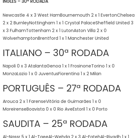
INGLÊS – 30ª RODADA
Newcastle 4 x 3 West HamBournemouth 2 x 1 EvertonChelsea
2 x 2 BurnleyNottingham 1 x 1 Crystal PalaceSheffield United 3
x 3 FulhamTottenham 2 x 1 LutonAston Villa 2 x 0
WolverhamptonBrentford 1 x 1 Manchester United
ITALIANO – 30ª RODADA
Napoli 0 x 3 AtalantaGenoa 1 x 1 FrosinoneTorino 1 x 0
MonzaLazio 1 x 0 JuventusFiorentina 1 x 2 Milan
PORTUGUÊS – 27ª RODADA
Arouca 2 x 1 FarenseVitória de Guimarães 1 x 0
MoreirenseBoavista 0 x 0 Rio AveEstoril 1 x 0 Porto
SAUDITA – 25ª RODADA
Al-Nassr 5 x 1 Al-TaeeAl-Wehda 2 x 3 Al-FatehAl-Riyadh 1 x 1