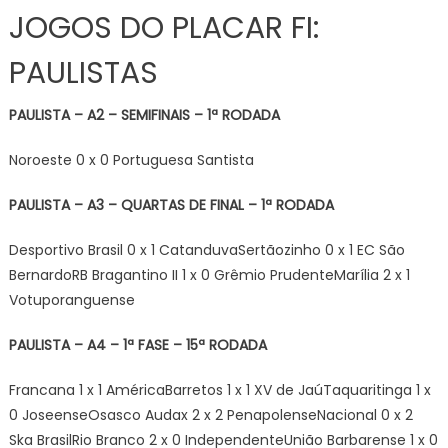
JOGOS DO PLACAR FI:
PAULISTAS
PAULISTA – A2 – SEMIFINAIS – 1ª RODADA
Noroeste 0 x 0 Portuguesa Santista
PAULISTA – A3 – QUARTAS DE FINAL – 1ª RODADA
Desportivo Brasil 0 x 1 CatanduvaSertãozinho 0 x 1 EC São
BernardoRB Bragantino II 1 x 0 Grêmio PrudenteMarília 2 x 1
Votuporanguense
PAULISTA – A4 – 1ª FASE – 15ª RODADA
Francana 1 x 1 AméricaBarretos 1 x 1 XV de JaúTaquaritinga 1 x
0 JoseenseOsasco Audax 2 x 2 PenapolenseNacional 0 x 2
Ska BrasilRio Branco 2 x 0 IndependenteUnião Barbarense 1 x 0