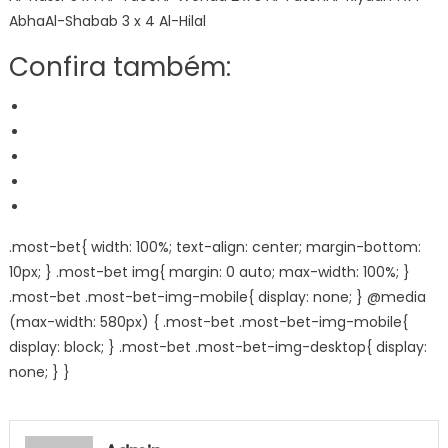
AbhaAl-Shabab 3 x 4 Al-Hilal
Confira também:
.most-bet{ width: 100%; text-align: center; margin-bottom:
10px; } .most-bet img{ margin: 0 auto; max-width: 100%; }
.most-bet .most-bet-img-mobile{ display: none; } @media
(max-width: 580px) { .most-bet .most-bet-img-mobile{
display: block; } .most-bet .most-bet-img-desktop{ display:
none; } }