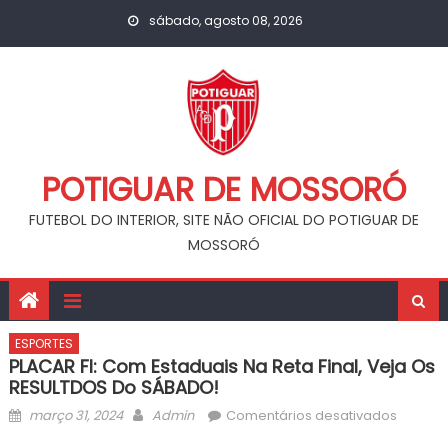
Skip
sábado, agosto 08, 2026
to
content
POTIGUAR DE MOSSORÓ
FUTEBOL DO INTERIOR, SITE NÃO OFICIAL DO POTIGUAR DE
MOSSORÓ
ESPORTES
PLACAR FI: Com Estaduais Na Reta Final, Veja Os
RESULTDOS Do SÁBADO!
Posted
Author
em
março 31, 2024
Admin
Comentários desativados
on
PLACAR