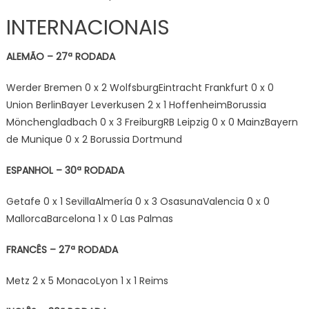
INTERNACIONAIS
ALEMÃO – 27ª RODADA
Werder Bremen 0 x 2 WolfsburgEintracht Frankfurt 0 x 0
Union BerlinBayer Leverkusen 2 x 1 HoffenheimBorussia
Mönchengladbach 0 x 3 FreiburgRB Leipzig 0 x 0 MainzBayern
de Munique 0 x 2 Borussia Dortmund
ESPANHOL – 30ª RODADA
Getafe 0 x 1 SevillaAlmería 0 x 3 OsasunaValencia 0 x 0
MallorcaBarcelona 1 x 0 Las Palmas
FRANCÊS – 27ª RODADA
Metz 2 x 5 MonacoLyon 1 x 1 Reims