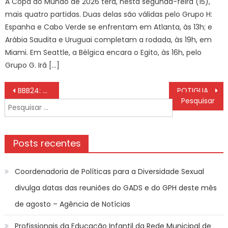
A Copa do Mundo de 2026 terá, nesta segunda-feira (15),
mais quatro partidas. Duas delas são válidas pelo Grupo H:
Espanha e Cabo Verde se enfrentam em Atlanta, às 13h; e
Arábia Saudita e Uruguai completam a rodada, às 19h, em
Miami. Em Seattle, a Bélgica encara o Egito, às 16h, pelo
Grupo G. Irã […]
Navegação
BBB24: Raquele demonstra gesto de coragem ao se despedir de Davi no BBB24
POTIGUAR: ABC é surpreendido pelo Santa Cruz e é eliminado do 2º turno
de
Pesquisar
Post
por:
Posts recentes
Coordenadoria de Políticas para a Diversidade Sexual
divulga datas das reuniões do GADS e do GPH deste mês
de agosto – Agência de Notícias
Profissionais da Educação Infantil da Rede Municipal de