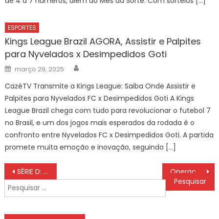
de 4 a 7 números, além do Mês da Sorte. Com sorteios […]
ESPORTES
Kings League Brazil AGORA, Assistir e Palpites
para Nyvelados x Desimpedidos Goti
Author
Posted
março 29, 2025
on
CazéTV Transmite a Kings League: Saiba Onde Assistir e
Palpites para Nyvelados FC x Desimpedidos Goti A Kings
League Brazil chega com tudo para revolucionar o futebol 7
no Brasil, e um dos jogos mais esperados da rodada é o
confronto entre Nyvelados FC x Desimpedidos Goti. A partida
promete muita emoção e inovação, seguindo […]
Navegação
SÉRIE D: Água Santa e São José vencem e sonham com vagas
Operação Integrada da Prefeitura de Sorocaba é realizada no Nova Esperança – Agência de Notícias
de
Pesquisar
Post
por: