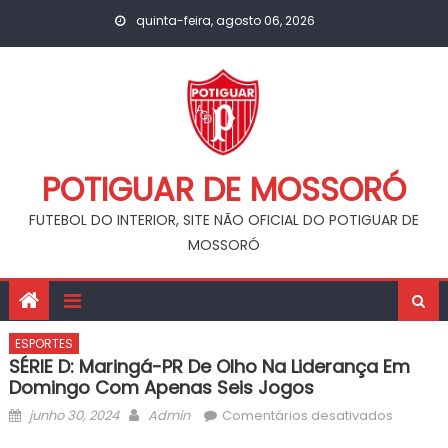
Skip
quinta-feira, agosto 06, 2026
to
content
POTIGUAR DE MOSSORÓ
FUTEBOL DO INTERIOR, SITE NÃO OFICIAL DO POTIGUAR DE
MOSSORÓ
ESPORTES
SÉRIE D: Maringá-PR De Olho Na Liderança Em
Domingo Com Apenas Seis Jogos
Posted
Author
em
junho 30, 2024
Admin
Comentários desativados
on
SÉRIE