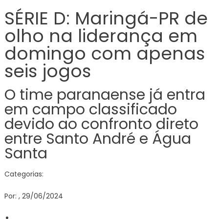
D:
SÉRIE D: Maringá-PR de
Maringá
olho na liderança em
PR
de
domingo com apenas
olho
na
seis jogos
lideranç
em
O time paranaense já entra
doming
em campo classificado
com
apenas
devido ao confronto direto
seis
entre Santo André e Água
jogos
Santa
Categorias:
Por: , 29/06/2024