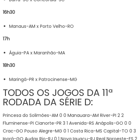
16h30
Manaus-AM x Porto Velho-RO
17h
Águia-PA x Maranhão-MA
18h30
Maringá-PR x Patrocinense-MG
TODOS OS JOGOS DA 11ª
RODADA DA SÉRIE D:
Princesa do Solimões-AM 0
0 Manauara-AM River-PI 2
2
Fluminense-PI Cianorte-PR 3
1 Avenida-RS Anápolis-GO 0
0
Crac-GO Pouso Alegre-MG 0
1 Costa Rica-MS Capital-TO 0
3
Iporá-GO Audax Rio-RJ 0
1 Nova Iguaçu-RJ Real Noroeste-ES 2