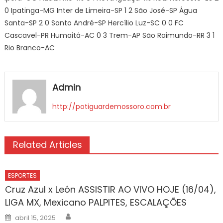
0 Ipatinga-MG Inter de Limeira-SP 1
2 São José-SP Água
Santa-SP 2
0 Santo André-SP Hercílio Luz-SC 0
0 FC
Cascavel-PR Humaitá-AC 0
3 Trem-AP São Raimundo-RR 3
1
Rio Branco-AC
Admin
http://potiguardemossoro.com.br
Related Articles
ESPORTES
Cruz Azul x León ASSISTIR AO VIVO HOJE (16/04),
LIGA MX, Mexicano PALPITES, ESCALAÇÕES
Author
Posted
abril 15, 2025
on