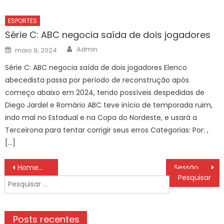
ESPORTES
Série C: ABC negocia saída de dois jogadores
Author
Posted
Admin
maio 9, 2024
on
Série C: ABC negocia saída de dois jogadores Elenco
abecedista passa por período de reconstrução após
começo abaixo em 2024, tendo possíveis despedidas de
Diego Jardel e Romário ABC teve início de temporada ruim,
indo mal no Estadual e na Copa do Nordeste, e usará a
Terceirona para tentar corrigir seus erros Categorias: Por: ,
[…]
Navegação
Homem agride babá, sequestra criança, mas é surpeendido
Sessão de Sábado exibe Hoje (23/11) na Globo – Missão Marte
de
Pesquisar
Post
por:
Posts recentes