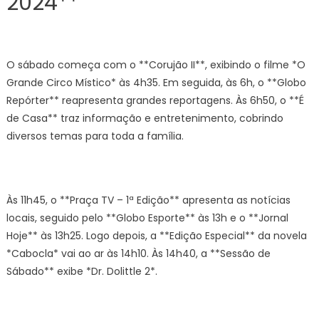
2024**
O sábado começa com o **Corujão II**, exibindo o filme *O
Grande Circo Místico* às 4h35. Em seguida, às 6h, o **Globo
Repórter** reapresenta grandes reportagens. Às 6h50, o **É
de Casa** traz informação e entretenimento, cobrindo
diversos temas para toda a família.
Às 11h45, o **Praça TV – 1ª Edição** apresenta as notícias
locais, seguido pelo **Globo Esporte** às 13h e o **Jornal
Hoje** às 13h25. Logo depois, a **Edição Especial** da novela
*Cabocla* vai ao ar às 14h10. Às 14h40, a **Sessão de
Sábado** exibe *Dr. Dolittle 2*.