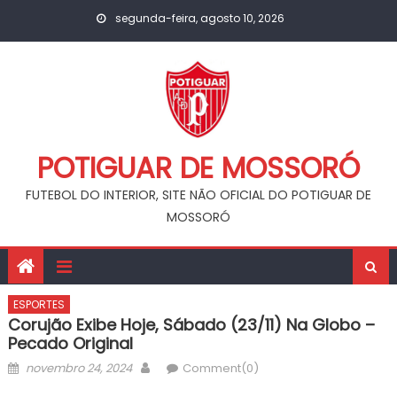
Skip
segunda-feira, agosto 10, 2026
to
content
POTIGUAR DE MOSSORÓ
FUTEBOL DO INTERIOR, SITE NÃO OFICIAL DO POTIGUAR DE
MOSSORÓ
ESPORTES
Corujão Exibe Hoje, Sábado (23/11) Na Globo –
Pecado Original
Posted
Author
novembro 24, 2024
Comment(0)
on