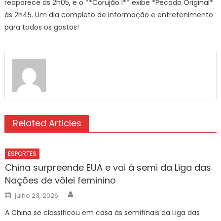
reaparece às 2h05, e o **Corujão I** exibe *Pecado Original*
às 2h45. Um dia completo de informação e entretenimento
para todos os gostos!
Related Articles
ESPORTES
China surpreende EUA e vai à semi da Liga das
Nações de vôlei feminino
Author
Posted
julho 23, 2026
on
A China se classificou em casa às semifinais da Liga das