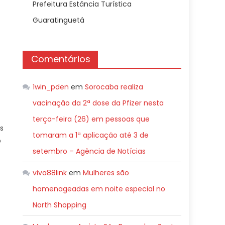
Prefeitura Estância Turística
Guaratinguetá
Comentários
1win_pden
em
Sorocaba realiza
vacinação da 2ª dose da Pfizer nesta
terça-feira (26) em pessoas que
s
tomaram a 1ª aplicação até 3 de
o
setembro – Agência de Notícias
viva88link
em
Mulheres são
homenageadas em noite especial no
North Shopping