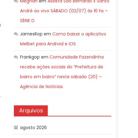
Meghan
em
Assista São Bernardo x Santo
André ao vivo SÁBADO (02/07) às 16 hs –
SÉRIE D
s
JamesRop
em
Como baixar o aplicativo
Melbet para Android e IOS
Frankgop
em
Comunidade Fazendinha
recebe ações sociais do “Prefeitura de
bairro em bairro” neste sábado (20) –
Agência de Notícias
r
Arquivos
agosto 2026