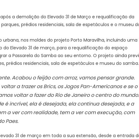
pós a demolição do Elevado 31 de Março e requalificação da
 parques, prédios residenciais, sala de espetáculos e o museu d
o urbana, nos moldes do projeto Porto Maravilha, incluindo uma
do Elevado 31 de março, para a requalificação do espaço
grar a Passarela do Samba ao seu entorno. O projeto ainda prev
es, prédios residenciais, sala de espetáculos e museu do samba.
ente. Acabou o feijão com arroz, vamos pensar grande.
oltar a trazer os Brics, os Jogos Pan-Americanos e se o
amos voltar a fazer do Rio de Janeiro o centro do mundo.
e é incrível, ela é desejada, ela continua desejada, e a
 tem a ver com realidade, tem a ver com execução, com
do Paes.
 o Elevado 31 de março em toda a sua extensão, desde a entrada d