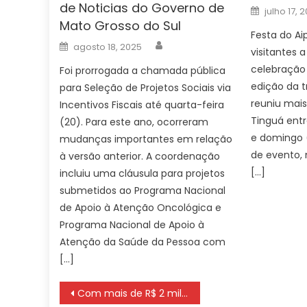
de Noticias do Governo de
Posted
julho 17, 
on
Mato Grosso do Sul
Festa do Ai
Author
Posted
agosto 18, 2025
visitantes 
on
celebração 
Foi prorrogada a chamada pública
edição da t
para Seleção de Projetos Sociais via
reuniu mais
Incentivos Fiscais até quarta-feira
Tinguá entre
(20). Para este ano, ocorreram
e domingo (
mudanças importantes em relação
de evento, 
à versão anterior. A coordenação
[…]
incluiu uma cláusula para projetos
submetidos ao Programa Nacional
de Apoio à Atenção Oncológica e
Programa Nacional de Apoio à
Atenção da Saúde da Pessoa com
[…]
Navegação
Com mais de R$ 2 milhões para fomentar cultura, inscrições do FIC para pessoa jurídica abrem dia 23