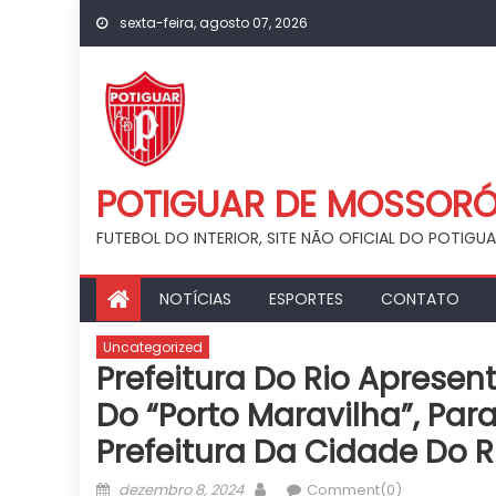
Skip
sexta-feira, agosto 07, 2026
to
content
POTIGUAR DE MOSSOR
FUTEBOL DO INTERIOR, SITE NÃO OFICIAL DO POTIG
NOTÍCIAS
ESPORTES
CONTATO
Uncategorized
Prefeitura Do Rio Apresen
Do “Porto Maravilha”, P
Prefeitura Da Cidade Do R
Posted
Author
dezembro 8, 2024
Comment(0)