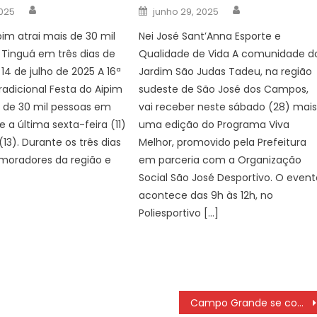
Author
Author
Posted
2025
junho 29, 2025
on
pim atrai mais de 30 mil
Nei José Sant’Anna Esporte e
a Tinguá em três dias de
Qualidade de Vida A comunidade d
14 de julho de 2025 A 16ª
Jardim São Judas Tadeu, na região
radicional Festa do Aipim
sudeste de São José dos Campos,
 de 30 mil pessoas em
vai receber neste sábado (28) mai
 a última sexta-feira (11)
uma edição do Programa Viva
13). Durante os três dias
Melhor, promovido pela Prefeitura
moradores da região e
em parceria com a Organização
Social São José Desportivo. O event
acontece das 9h às 12h, no
Poliesportivo […]
Campo Grande se consolida como polo de inovação no Know How Experience 2024 – CGNotícias