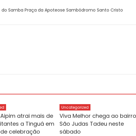
la do Samba Praça da Apoteose Sambódromo Santo Cristo
ed
Uncategorized
 Aipim atrai mais de
Viva Melhor chega ao bairr
sitantes a Tinguá em
São Judas Tadeu neste
s de celebração
sábado