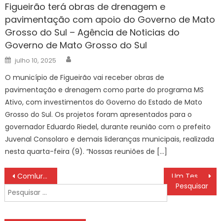
Figueirão terá obras de drenagem e
pavimentação com apoio do Governo de Mato
Grosso do Sul – Agência de Noticias do
Governo de Mato Grosso do Sul
Author
Posted
julho 10, 2025
on
O município de Figueirão vai receber obras de
pavimentação e drenagem como parte do programa MS
Ativo, com investimentos do Governo do Estado de Mato
Grosso do Sul. Os projetos foram apresentados para o
governador Eduardo Riedel, durante reunião com o prefeito
Juvenal Consolaro e demais lideranças municipais, realizada
nesta quarta-feira (9). “Nossas reuniões de […]
Navegação
Comlurb prepara megaoperação de limpeza com 6.600 garis para Sambódromo, Intendente e Carnaval de rua – Prefeitura da Cidade do Rio de Janeiro
Um Tesouro Natural da Bahia, o que é e benefícios
de
Pesquisar
Post
por: