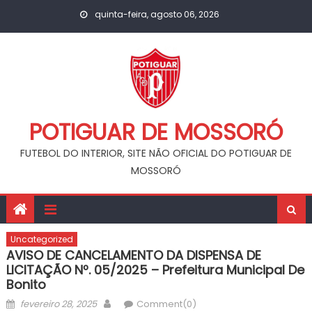
Skip
quinta-feira, agosto 06, 2026
to
content
POTIGUAR DE MOSSORÓ
FUTEBOL DO INTERIOR, SITE NÃO OFICIAL DO POTIGUAR DE
MOSSORÓ
Uncategorized
AVISO DE CANCELAMENTO DA DISPENSA DE
LICITAÇÃO Nº. 05/2025 – Prefeitura Municipal De
Bonito
Posted
Author
fevereiro 28, 2025
Comment(0)