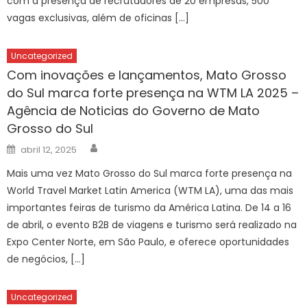
com a presença de recrutadores de 20 empresas, 500
vagas exclusivas, além de oficinas […]
Uncategorized
Com inovações e lançamentos, Mato Grosso
do Sul marca forte presença na WTM LA 2025 –
Agência de Noticias do Governo de Mato
Grosso do Sul
Author
Posted
abril 12, 2025
on
Mais uma vez Mato Grosso do Sul marca forte presença na
World Travel Market Latin America (WTM LA), uma das mais
importantes feiras de turismo da América Latina. De 14 a 16
de abril, o evento B2B de viagens e turismo será realizado na
Expo Center Norte, em São Paulo, e oferece oportunidades
de negócios, […]
Uncategorized