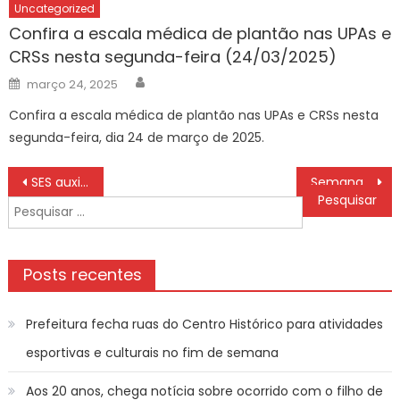
Uncategorized
Confira a escala médica de plantão nas UPAs e
CRSs nesta segunda-feira (24/03/2025)
Author
Posted
março 24, 2025
on
Confira a escala médica de plantão nas UPAs e CRSs nesta
segunda-feira, dia 24 de março de 2025.
Navegação
SES auxilia na compra de raio-X panorâmico para equipar municípios com estrutura odontológica avançada
Semana termina com 1.893 oportunidades de contratação pela Funsat – CGNotícias
de
Pesquisar
Post
por:
Posts recentes
Prefeitura fecha ruas do Centro Histórico para atividades
esportivas e culturais no fim de semana
Aos 20 anos, chega notícia sobre ocorrido com o filho de