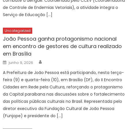
combate à dengue. Coordenada pelo CCEV (Coordenadoria
de Controle de Endemias Vetoriais), a atividade integra o
Serviço de Educação […]
Uncategorized
João Pessoa ganha protagonismo nacional
em encontro de gestores de cultura realizado
em Brasília
Author
Posted
junho 9, 2026
on
A Prefeitura de João Pessoa está participando, nesta terça-
feira (9) e quarta-feira (10), em Brasília (DF), do II Encontro
Cidades em Rede pela Cultura, reforçando o protagonismo
da Capital paraibana nas discussões sobre o fortalecimento
das políticas públicas culturais no Brasil. Representada pelo
diretor executivo da Fundação Cultural de João Pessoa
(Funjope) e presidente do […]