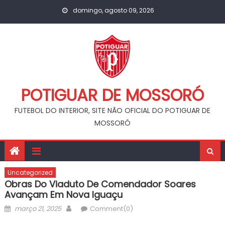
Skip
domingo, agosto 09, 2026
to
content
POTIGUAR DE MOSSORÓ
FUTEBOL DO INTERIOR, SITE NÃO OFICIAL DO POTIGUAR DE
MOSSORÓ
Uncategorized
Obras Do Viaduto De Comendador Soares
Avançam Em Nova Iguaçu
Posted
Author
março 21, 2025
Comment(0)
on