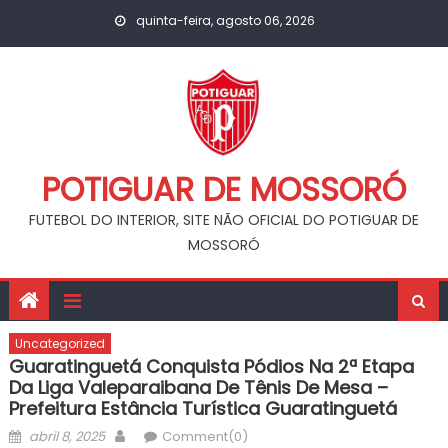
Skip
quinta-feira, agosto 06, 2026
to
content
POTIGUAR DE MOSSORÓ
FUTEBOL DO INTERIOR, SITE NÃO OFICIAL DO POTIGUAR DE
MOSSORÓ
Uncategorized
Guaratinguetá Conquista Pódios Na 2ª Etapa
Da Liga Valeparaibana De Tênis De Mesa –
Prefeitura Estância Turística Guaratinguetá
Posted
Author
abril 8, 2025
Comment(0)