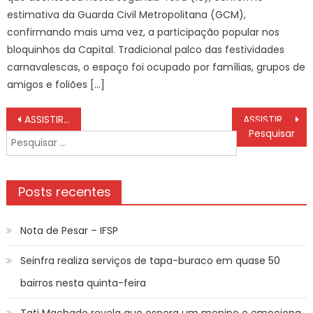
estimativa da Guarda Civil Metropolitana (GCM),
confirmando mais uma vez, a participação popular nos
bloquinhos da Capital. Tradicional palco das festividades
carnavalescas, o espaço foi ocupado por famílias, grupos de
amigos e foliões […]
Navegação
ASSISTIR AO VIVO América de Cali x Corinthians COPA Sul-Americana 2025, HOJE (08/04), ESCALAÇÃO E PALPITES
ASSISTIR AO VIVO Caracas x Cienciano COPA Sul-Americana 2025, HOJE (08/04), ESCALAÇÃO E PALPITES
de
Pesquisar
Post
por:
Posts recentes
Nota de Pesar – IFSP
Seinfra realiza serviços de tapa-buraco em quase 50
bairros nesta quinta-feira
Tati Machado revela que espera um menino e emociona