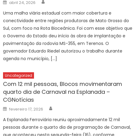
Author
Posted
abril 24, 2026
on
Uma malha viária estadual com maior cobertura e
conectividade entre regiões produtoras de Mato Grosso do
Sul, com foco na Rota Bioceânica. Foi com esse objetivo que
o Governo do Estado deu início às obra de implantação e
pavimentação da rodovia MS-355, em Terenos. O
governador Eduardo Riedel autorizou o trabalho durante
agenda no município, […]
Uncategorized
Com 12 mil pessoas, Blocos movimentaram
quarto dia de Carnaval na Esplanada –
CGNotícias
Author
Posted
fevereiro 17, 2026
on
A Esplanada Ferroviária reuniu aproximadamente 12 mil
pessoas durante o quarto dia de programação de Carnaval,
que aconteceu nesta segunda-feira (16), conforme