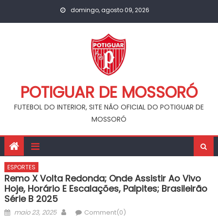
Skip
domingo, agosto 09, 2026
to
content
POTIGUAR DE MOSSORÓ
FUTEBOL DO INTERIOR, SITE NÃO OFICIAL DO POTIGUAR DE
MOSSORÓ
ESPORTES
Remo X Volta Redonda; Onde Assistir Ao Vivo
Hoje, Horário E Escalações, Palpites; Brasileirão
Série B 2025
Posted
Author
maio 23, 2025
Comment(0)