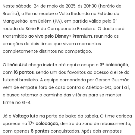
Neste sábado, 24 de maio de 2025, às 20h30 (horário de
Brasília), o Remo recebe o Volta Redonda no Estádio do
Mangueirão, em Belém (PA), em partida válida pela 9ª
rodada da Série B do Campeonato Brasileiro. O duelo será
transmitido
ao vivo pelo Disney+ Premium
, reunindo as
emoções de dois times que vivem momentos
completamente distintos na competição.
O
Leão Azul
chega invicto até aqui e ocupa a
3ª colocação
,
com
16 pontos
, sendo um dos favoritos ao acesso à elite do
futebol brasileiro. A equipe comandada por Gerson Gusmão
vem de empate fora de casa contra o Atlético-GO, por 1 a 1,
e busca retomar o caminho das vitórias para se manter
firme no G-4.
Já o
Voltaço
luta na parte de baixo da tabela. O time carioca
aparece na
17ª colocação
, dentro da zona de rebaixamento,
com apenas
6 pontos
conquistados. Após dois empates