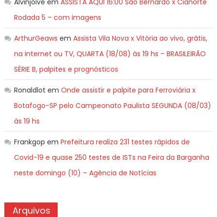
Alvinjoive
em
ASSISTA AQUI 16:00 São Bernardo x Cianorte
Rodada 5 – com imagens
ArthurGeaws
em
Assista Vila Nova x Vitória ao vivo, grátis,
na internet ou TV, QUARTA (18/08) às 19 hs – BRASILEIRÃO
SÉRIE B, palpites e prognósticos
Ronaldlot
em
Onde assistir e palpite para Ferroviária x
Botafogo-SP pelo Campeonato Paulista SEGUNDA (08/03)
às 19 hs
Frankgop
em
Prefeitura realiza 231 testes rápidos de
Covid-19 e quase 250 testes de ISTs na Feira da Barganha
neste domingo (10) – Agência de Notícias
Arquivos