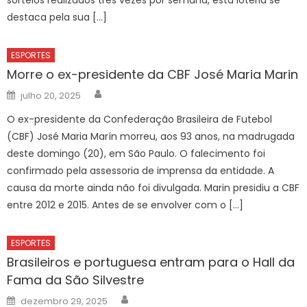
destaca pela sua […]
ESPORTES
Morre o ex-presidente da CBF José Maria Marin
Author
Posted
julho 20, 2025
on
O ex-presidente da Confederação Brasileira de Futebol
(CBF) José Maria Marín morreu, aos 93 anos, na madrugada
deste domingo (20), em São Paulo. O falecimento foi
confirmado pela assessoria de imprensa da entidade. A
causa da morte ainda não foi divulgada. Marin presidiu a CBF
entre 2012 e 2015. Antes de se envolver com o […]
ESPORTES
Brasileiros e portuguesa entram para o Hall da
Fama da São Silvestre
Author
Posted
dezembro 29, 2025
on