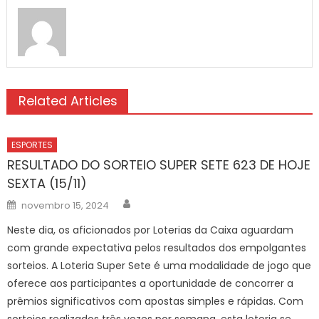
Related Articles
ESPORTES
RESULTADO DO SORTEIO SUPER SETE 623 DE HOJE
SEXTA (15/11)
Author
Posted
novembro 15, 2024
on
Neste dia, os aficionados por Loterias da Caixa aguardam
com grande expectativa pelos resultados dos empolgantes
sorteios. A Loteria Super Sete é uma modalidade de jogo que
oferece aos participantes a oportunidade de concorrer a
prêmios significativos com apostas simples e rápidas. Com
sorteios realizados três vezes por semana, esta loteria se