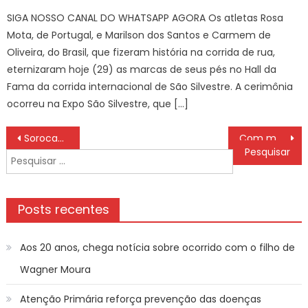
SIGA NOSSO CANAL DO WHATSAPP AGORA Os atletas Rosa
Mota, de Portugal, e Marilson dos Santos e Carmem de
Oliveira, do Brasil, que fizeram história na corrida de rua,
eternizaram hoje (29) as marcas de seus pés no Hall da
Fama da corrida internacional de São Silvestre. A cerimônia
ocorreu na Expo São Silvestre, que […]
Navegação
Sorocaba leva atletas a competições de Boxe em Tatuí – Agência de Notícias
Com mais de meio milhão de pessoas imunizadas, Mato Grosso do Sul lidera ranking nacional de vacinação contra Influenza
de
Pesquisar
Post
por:
Posts recentes
Aos 20 anos, chega notícia sobre ocorrido com o filho de
Wagner Moura
Atenção Primária reforça prevenção das doenças