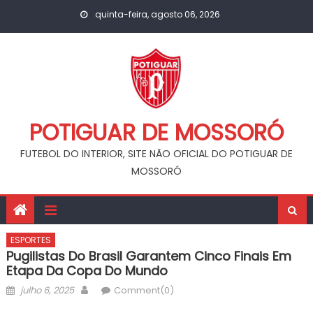
Skip
quinta-feira, agosto 06, 2026
to
content
POTIGUAR DE MOSSORÓ
FUTEBOL DO INTERIOR, SITE NÃO OFICIAL DO POTIGUAR DE
MOSSORÓ
ESPORTES
Pugilistas Do Brasil Garantem Cinco Finais Em
Etapa Da Copa Do Mundo
Posted
Author
julho 6, 2025
Comment(0)
on