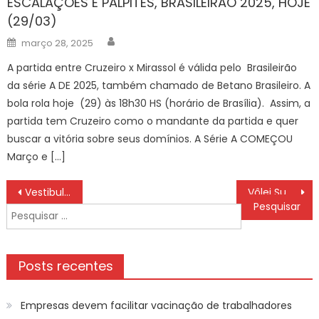
ESCALAÇÕES E PALPITES, BRASILEIRÃO 2025, HOJE
(29/03)
Author
Posted
março 28, 2025
on
A partida entre Cruzeiro x Mirassol é válida pelo Brasileirão
da série A DE 2025, também chamado de Betano Brasileiro. A
bola rola hoje (29) às 18h30 HS (horário de Brasília). Assim, a
partida tem Cruzeiro como o mandante da partida e quer
buscar a vitória sobre seus domínios. A Série A COMEÇOU
Março e […]
Navegação
Vestibular Enem IFSP: resultado final da banca de heteroidentificação – IFSP
Vôlei Sub-21 feminino garante 2ª vitória nos Jogos Regionais
de
Pesquisar
Post
por:
Posts recentes
Empresas devem facilitar vacinação de trabalhadores