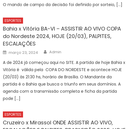
O mando de campo da decisão foi definido por sorteio, […]
ESPORTES
Bahia x Vitória BA-VI – ASSISTIR AO VIVO COPA
do Nordeste 2024, HOJE (20/03), PALPITES,
ESCALAÇÕES
Author
Posted
Admin
março 23, 2024
on
A de 2024 já começou aqui no SITE. A partida de hoje Bahia x
Vitória é válida pela COPA DO NORDESTE e acontece HOJE
(20/03) às 21:30 hs, horário de Brasília. O Mandante da
partida é o Bahia que busca o triunfo em seus domínios. A
agenda com a transmissão completa e ficha da partida
pode […]
ESPORTES
Cruzeiro x Mirassol ONDE ASSISTIR AO VIVO,