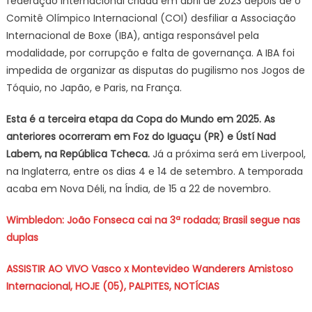
federação internacional criada em abril de 2023 depois de o
Comitê Olímpico Internacional (COI) desfiliar a Associação
Internacional de Boxe (IBA), antiga responsável pela
modalidade, por corrupção e falta de governança. A IBA foi
impedida de organizar as disputas do pugilismo nos Jogos de
Tóquio, no Japão, e Paris, na França.
Esta é a terceira etapa da Copa do Mundo em 2025. As
anteriores ocorreram em Foz do Iguaçu (PR) e Ústí Nad
Labem, na República Tcheca.
Já a próxima será em Liverpool,
na Inglaterra, entre os dias 4 e 14 de setembro. A temporada
acaba em Nova Déli, na Índia, de 15 a 22 de novembro.
Wimbledon: João Fonseca cai na 3ª rodada; Brasil segue nas
duplas
ASSISTIR AO VIVO Vasco x Montevideo Wanderers Amistoso
Internacional, HOJE (05), PALPITES, NOTÍCIAS