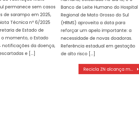
Sul permanece sem casos
Banco de Leite Humano do Hospital
s de sarampo em 2025,
Regional de Mato Grosso do Sul
Nota Técnica nº 6/2025
(HRMS) aproveita a data para
retaria de Estado de
reforçar um apelo importante: a
é o momento, o Estado
necessidade de novas doadoras.
4 notificações da doença,
Referência estadual em gestação
escartadas e […]
de alto risco […]
Recicla ZN alcança marca de 10 toneladas de resíduos recicláveis na Zona Norte – Prefeitura da Cidade do Rio de Janeiro