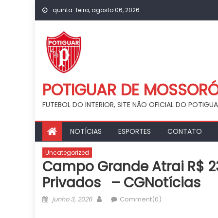
Skip
quinta-feira, agosto 06, 2026
to
content
POTIGUAR DE MOSSOR
FUTEBOL DO INTERIOR, SITE NÃO OFICIAL DO POTIG
NOTÍCIAS
ESPORTES
CONTATO
Uncategorized
Campo Grande Atrai R$ 2
Privados – CGNotícias
Posted
Author
junho 3, 2026
Comment(0)
on