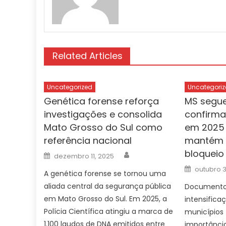
Related Articles
Uncategorized
Uncategoriz
Genética forense reforça
MS segu
investigações e consolida
confirm
Mato Grosso do Sul como
em 2025 
referência nacional
mantém v
bloqueio
Author
Posted
dezembro 11, 2025
on
Posted
outubro 3
A genética forense se tornou uma
on
aliada central da segurança pública
Documento 
em Mato Grosso do Sul. Em 2025, a
intensific
Polícia Científica atingiu a marca de
municípios 
1.100 laudos de DNA emitidos entre
importânci