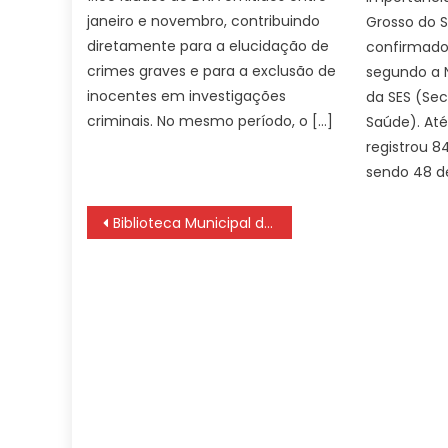
janeiro e novembro, contribuindo
Grosso do 
diretamente para a elucidação de
confirmado
crimes graves e para a exclusão de
segundo a 
inocentes em investigações
da SES (Sec
criminais. No mesmo período, o […]
Saúde). At
registrou 8
sendo 48 d
Navegação
Biblioteca Municipal de Sorocaba tem lançamento de livro “Caminhos do Axé” e roda de conversa na próxima terça-feira (9)
de
Post