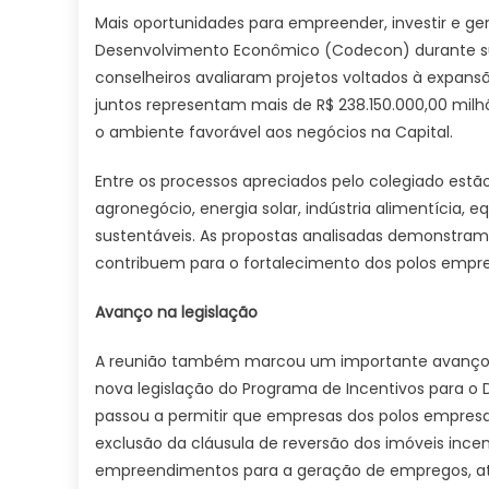
Mais oportunidades para empreender, investir e g
Desenvolvimento Econômico (Codecon) durante sua 2
conselheiros avaliaram projetos voltados à expansão
juntos representam mais de R$ 238.150.000,00 mi
o ambiente favorável aos negócios na Capital.
Entre os processos apreciados pelo colegiado est
agronegócio, energia solar, indústria alimentícia,
sustentáveis. As propostas analisadas demonstra
contribuem para o fortalecimento dos polos empre
Avanço na legislação
A reunião também marcou um importante avanço n
nova legislação do Programa de Incentivos para 
passou a permitir que empresas dos polos empresa
exclusão da cláusula de reversão dos imóveis ince
empreendimentos para a geração de empregos, atr