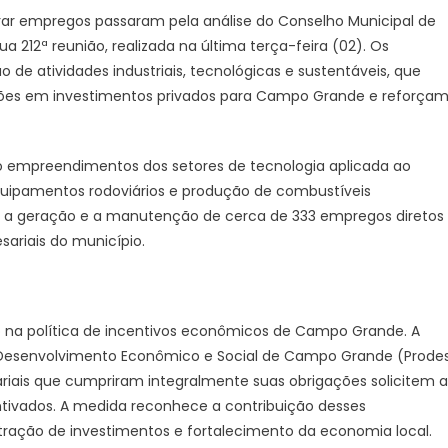
erar empregos passaram pela análise do Conselho Municipal de
12ª reunião, realizada na última terça-feira (02). Os
 de atividades industriais, tecnológicas e sustentáveis, que
lhões em investimentos privados para Campo Grande e reforça
ão empreendimentos dos setores de tecnologia aplicada ao
 equipamentos rodoviários e produção de combustíveis
m a geração e a manutenção de cerca de 333 empregos diretos
sariais do município.
a política de incentivos econômicos de Campo Grande. A
o Desenvolvimento Econômico e Social de Campo Grande (Prode
riais que cumpriram integralmente suas obrigações solicitem a
ntivados. A medida reconhece a contribuição desses
ação de investimentos e fortalecimento da economia local.