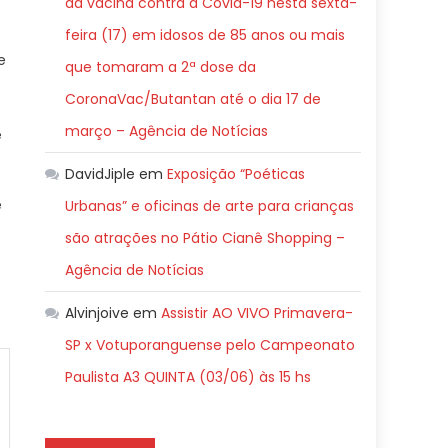
da vacina contra a Covid-19 nesta sexta-
feira (17) em idosos de 85 anos ou mais
e
que tomaram a 2ª dose da
CoronaVac/Butantan até o dia 17 de
março – Agência de Notícias
e
DavidJiple
em
Exposição “Poéticas
e
Urbanas” e oficinas de arte para crianças
são atrações no Pátio Cianê Shopping –
Agência de Notícias
Alvinjoive
em
Assistir AO VIVO Primavera-
SP x Votuporanguense pelo Campeonato
Paulista A3 QUINTA (03/06) às 15 hs