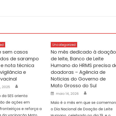
ed
Uncategorized
e sem casos
No mês dedicado à doaçã
ados de sarampo
de leite, Banco de Leite
e nota técnica
Humano do HRMS precisa d
igilância e
doadoras – Agência de
 vacinal
Noticias do Governo de
Mato Grosso do Sul
Author
, 2025
Author
Posted
maio 14, 2026
da SES orienta
on
ação de ações em
Maio é o mês em que se comemor
fronteiriços e reforça a
o Dia Nacional de Doação de Leite
a da vacinação Mato
Humano, celebrado no dia 19, e o