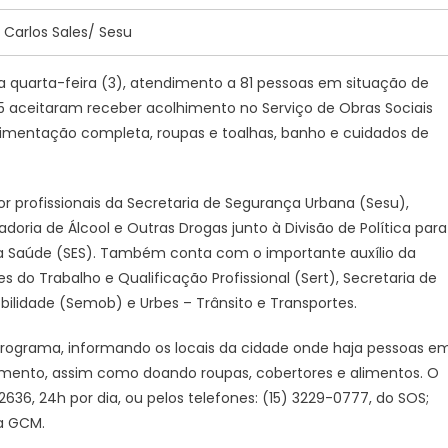
: Carlos Sales/ Sesu
a quarta-feira (3), atendimento a 81 pessoas em situação de
35 aceitaram receber acolhimento no Serviço de Obras Sociais
 alimentação completa, roupas e toalhas, banho e cuidados de
r profissionais da Secretaria de Segurança Urbana (Sesu),
oria de Álcool e Outras Drogas junto à Divisão de Política para
da Saúde (SES). Também conta com o importante auxílio da
s do Trabalho e Qualificação Profissional (Sert), Secretaria de
obilidade (Semob) e Urbes – Trânsito e Transportes.
ograma, informando os locais da cidade onde haja pessoas e
imento, assim como doando roupas, cobertores e alimentos. O
636, 24h por dia, ou pelos telefones: (15) 3229-0777, do SOS;
da GCM.