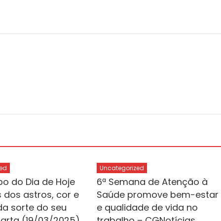
ed
Uncategorized
o do Dia de Hoje
6ª Semana de Atenção à
 dos astros, cor e
Saúde promove bem-estar
a sorte do seu
e qualidade de vida no
uarta (19/03/2025)
trabalho – CGNotícias