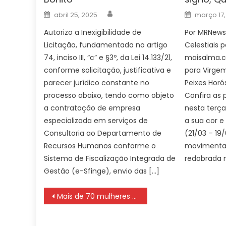
Author
Posted
Posted
abril 25, 2025
março 17,
on
on
Autorizo a Inexigibilidade de
Por MRNews
Licitação, fundamentada no artigo
Celestiais p
74, inciso III, “c” e §3º, da Lei 14.133/21,
maisalma.c
conforme solicitação, justificativa e
para Virge
parecer jurídico constante no
Peixes Horó
processo abaixo, tendo como objeto
Confira as 
a contratação de empresa
nesta terça
especializada em serviços de
a sua cor e
Consultoria ao Departamento de
(21/03 – 19
Recursos Humanos conforme o
movimentad
Sistema de Fiscalização Integrada de
redobrada 
Gestão (e-Sfinge), envio das […]
Navegação
Mais de 70 mulheres tiveram mandatos cassados em 10 anos no país
de
Post