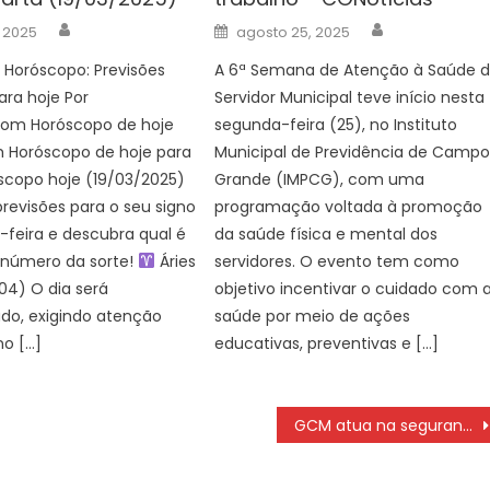
Author
Author
Posted
 2025
agosto 25, 2025
on
 Horóscopo: Previsões
A 6ª Semana de Atenção à Saúde 
ara hoje Por
Servidor Municipal teve início nesta
om Horóscopo de hoje
segunda-feira (25), no Instituto
m Horóscopo de hoje para
Municipal de Previdência de Camp
scopo hoje (19/03/2025)
Grande (IMPCG), com uma
previsões para o seu signo
programação voltada à promoção
-feira e descubra qual é
da saúde física e mental dos
 número da sorte!
Áries
servidores. O evento tem como
/04) O dia será
objetivo incentivar o cuidado com 
o, exigindo atenção
saúde por meio de ações
no […]
educativas, preventivas e […]
GCM atua na segurança e organização do trânsito durante Corpus Christi – CGNotícias