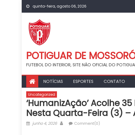
Skip
quinta-feira, agosto 06, 2026
to
content
POTIGUAR DE MOSSOR
FUTEBOL DO INTERIOR, SITE NÃO OFICIAL DO POTIG
NOTÍCIAS
ESPORTES
CONTATO
Uncategorized
‘HumanizAção’ Acolhe 35
Nesta Quarta-Feira (3) –
Posted
Author
junho 4, 2026
Comment(0)
on