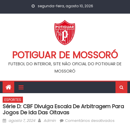
Skip
segunda-feira, agosto 10, 2026
to
content
POTIGUAR DE MOSSORÓ
FUTEBOL DO INTERIOR, SITE NÃO OFICIAL DO POTIGUAR DE
MOSSORÓ
ESPORTES
Série D: CBF Divulga Escala De Arbitragem Para
Jogos De Ida Das Oitavas
Posted
Author
em
agosto 7, 2024
Admin
Comentários desativados
on
Série