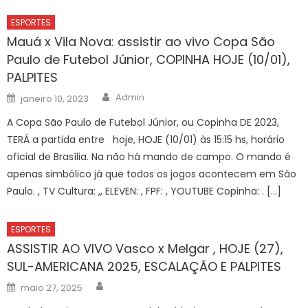
ESPORTES
Mauá x Vila Nova: assistir ao vivo Copa São
Paulo de Futebol Júnior, COPINHA HOJE (10/01),
PALPITES
Author
Posted
Admin
janeiro 10, 2023
on
A Copa São Paulo de Futebol Júnior, ou Copinha DE 2023,
TERÁ a partida entre hoje, HOJE (10/01) às 15:15 hs, horário
oficial de Brasília. Na não há mando de campo. O mando é
apenas simbólico já que todos os jogos acontecem em São
Paulo. , TV Cultura: ,, ELEVEN: , FPF: , YOUTUBE Copinha: . […]
ESPORTES
ASSISTIR AO VIVO Vasco x Melgar , HOJE (27),
SUL-AMERICANA 2025, ESCALAÇÃO E PALPITES
Author
Posted
maio 27, 2025
on