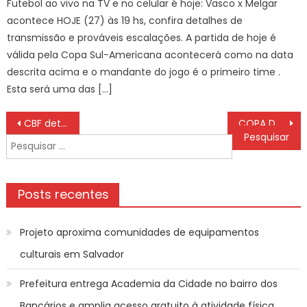
Futebol ao vivo na TV e no celular é hoje: Vasco x Melgar
acontece HOJE (27) às 19 hs, confira detalhes de
transmissão e prováveis escalações. A partida de hoje é
válida pela Copa Sul-Americana acontecerá como na data
descrita acima e o mandante do jogo é o primeiro time .
Esta será uma das […]
Navegação
CBF detalha oitavas de final da Série D. Confira agenda!
COPA DO BRASIL: Flamengo salva cariocas em noite de queda de gigantes
de
Pesquisar
Post
por:
Posts recentes
Projeto aproxima comunidades de equipamentos
culturais em Salvador
Prefeitura entrega Academia da Cidade no bairro dos
Bancários e amplia acesso gratuito à atividade física