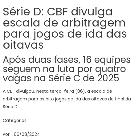
D:
Série D: CBF divulga
CBF
escala de arbitragem
divulga
escala
para jogos de ida das
de
arbitra
oitavas
para
jogos
Após duas fases, 16 equipes
de
seguem na luta por quatro
ida
das
vagas na Série C de 2025
oitavas
A CBF divulgou, nesta terça-feira (06), a escala de
arbitragem para os oito jogos de ida das oitavas de final da
Série D
Categorias:
Por: , 06/08/2024