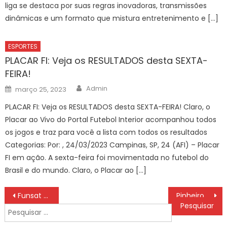
liga se destaca por suas regras inovadoras, transmissões
dinâmicas e um formato que mistura entretenimento e […]
ESPORTES
PLACAR FI: Veja os RESULTADOS desta SEXTA-
FEIRA!
Author
Posted
Admin
março 25, 2023
on
PLACAR FI: Veja os RESULTADOS desta SEXTA-FEIRA! Claro, o
Placar ao Vivo do Portal Futebol Interior acompanhou todos
os jogos e traz para você a lista com todos os resultados
Categorias: Por: , 24/03/2023 Campinas, SP, 24 (AFI) – Placar
FI em ação. A sexta-feira foi movimentada no futebol do
Brasil e do mundo. Claro, o Placar ao […]
Navegação
Funsat anuncia 2.152 vagas de emprego em 208 profissões diferentes nesta quinta-feira (12) – CGNotícias
Pinheiros x Unifacisa ASSISTIR AO VIVO COM IMAGENS NBB HOJE (12/12)
de
Pesquisar
Post
por: