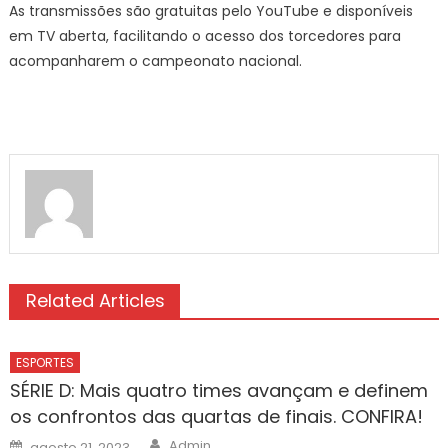
As transmissões são gratuitas pelo YouTube e disponíveis
em TV aberta, facilitando o acesso dos torcedores para
acompanharem o campeonato nacional.
Related Articles
ESPORTES
SÉRIE D: Mais quatro times avançam e definem
os confrontos das quartas de finais. CONFIRA!
Author
Posted
Admin
agosto 21, 2023