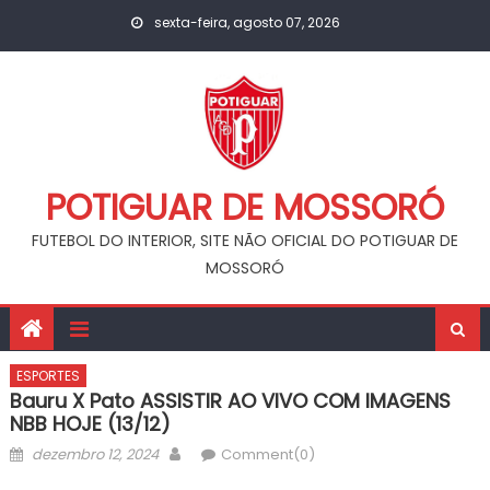
Skip
sexta-feira, agosto 07, 2026
to
content
POTIGUAR DE MOSSORÓ
FUTEBOL DO INTERIOR, SITE NÃO OFICIAL DO POTIGUAR DE
MOSSORÓ
ESPORTES
Bauru X Pato ASSISTIR AO VIVO COM IMAGENS
NBB HOJE (13/12)
Posted
Author
dezembro 12, 2024
Comment(0)
on