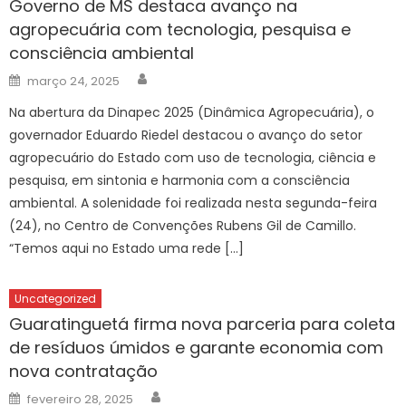
Governo de MS destaca avanço na
agropecuária com tecnologia, pesquisa e
consciência ambiental
Author
Posted
março 24, 2025
on
Na abertura da Dinapec 2025 (Dinâmica Agropecuária), o
governador Eduardo Riedel destacou o avanço do setor
agropecuário do Estado com uso de tecnologia, ciência e
pesquisa, em sintonia e harmonia com a consciência
ambiental. A solenidade foi realizada nesta segunda-feira
(24), no Centro de Convenções Rubens Gil de Camillo.
“Temos aqui no Estado uma rede […]
Uncategorized
Guaratinguetá firma nova parceria para coleta
de resíduos úmidos e garante economia com
nova contratação
Author
Posted
fevereiro 28, 2025