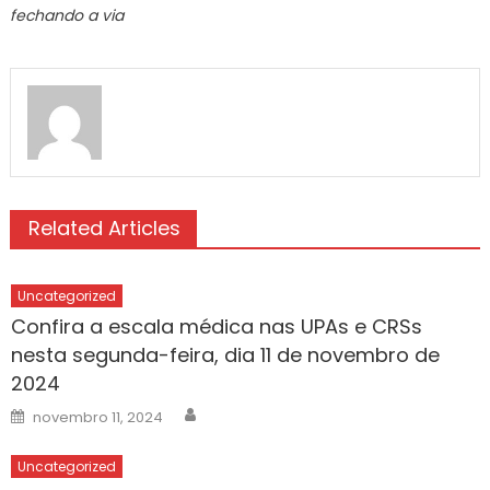
fechando a via
Related Articles
Uncategorized
Confira a escala médica nas UPAs e CRSs
nesta segunda-feira, dia 11 de novembro de
2024
Author
Posted
novembro 11, 2024
on
Uncategorized