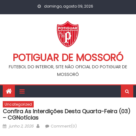
Skip
domingo, agosto 09, 2026
to
content
POTIGUAR DE MOSSORÓ
FUTEBOL DO INTERIOR, SITE NÃO OFICIAL DO POTIGUAR DE
MOSSORÓ
Uncategorized
Confira As Interdições Desta Quarta-Feira (03)
– CGNotícias
Posted
Author
junho 2, 2026
Comment(0)
on